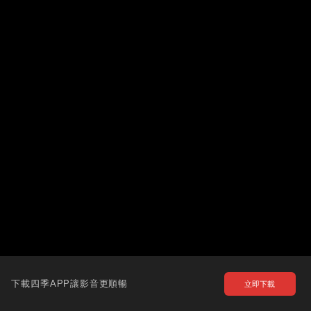
下載四季APP讓影音更順暢
立即下載