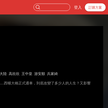
登入
訂購方案
大陸
高欣欣
王中皇
游安順
兵家綺
……西螺大橋正式通車，到底改變了多少人的人生？又影響