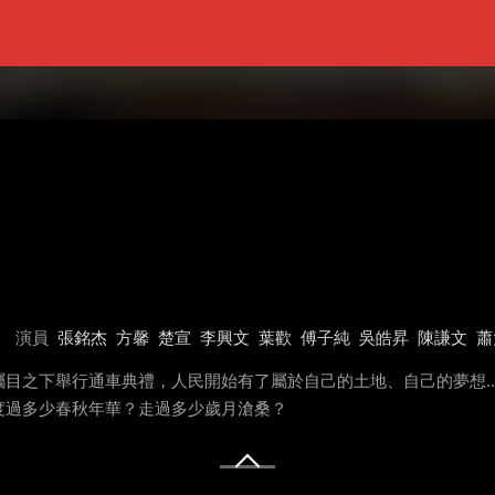
演員
張銘杰
方馨
楚宣
李興文
葉歡
傅子純
吳皓昇
陳謙文
蕭
矚目之下舉行通車典禮，人民開始有了屬於自己的土地、自己的夢想
度過多少春秋年華？走過多少歲月滄桑？