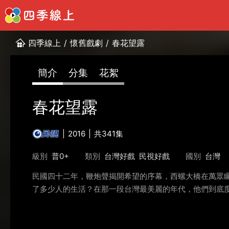
四季線上
/
懷舊戲劇
/
春花望露
簡介
分集
花絮
春花望露
2016
共341集
級別
普0+
類別
台灣好戲
民視好戲
國別
台灣
民國四十二年，鞭炮聲揭開希望的序幕，西螺大橋在萬眾
了多少人的生活？在那一段台灣最美麗的年代，他們到底