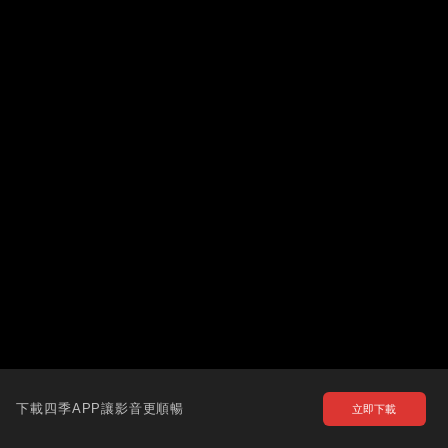
下載四季APP讓影音更順暢
立即下載