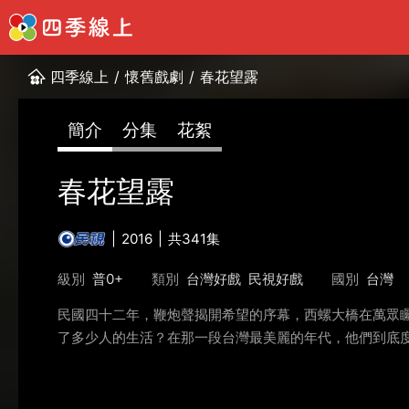
四季線上
/
懷舊戲劇
/
春花望露
簡介
分集
花絮
春花望露
2016
共341集
級別
普0+
類別
台灣好戲
民視好戲
國別
台灣
民國四十二年，鞭炮聲揭開希望的序幕，西螺大橋在萬眾
了多少人的生活？在那一段台灣最美麗的年代，他們到底