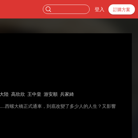
登入
訂購方案
大陸
高欣欣
王中皇
游安順
兵家綺
……西螺大橋正式通車，到底改變了多少人的人生？又影響