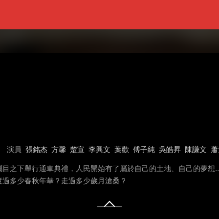
演員
張銘杰
方馨
楚宣
李興文
葉歡
傅子純
吳皓昇
陳謙文
蕭
矚目之下舉行通車典禮，人民開始有了屬於自己的土地、自己的夢想
度過多少春秋年華？走過多少歲月滄桑？