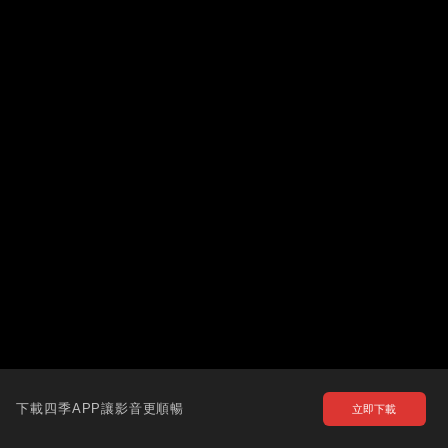
下載四季APP讓影音更順暢
立即下載