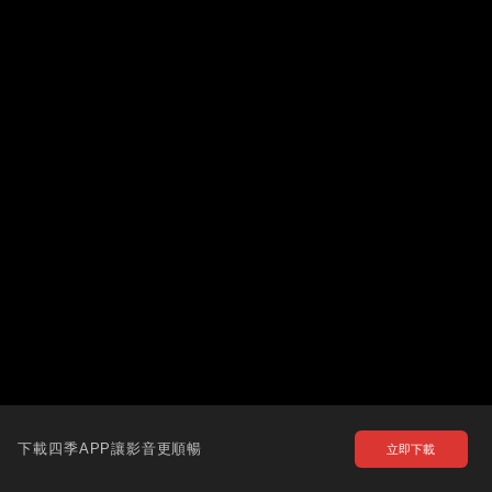
下載四季APP讓影音更順暢
立即下載