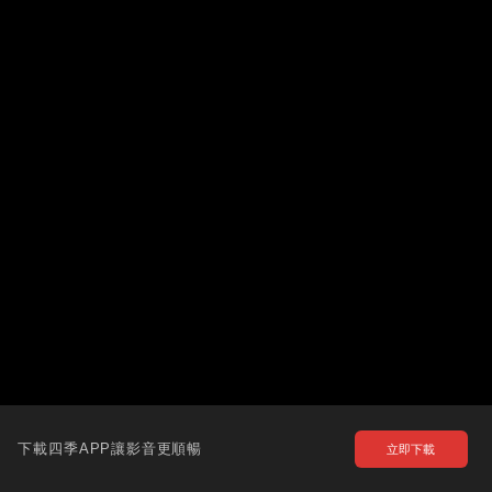
下載四季APP讓影音更順暢
立即下載