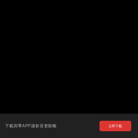
下載四季APP讓影音更順暢
立即下載