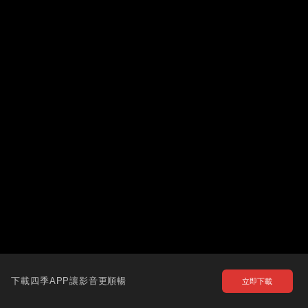
下載四季APP讓影音更順暢
立即下載