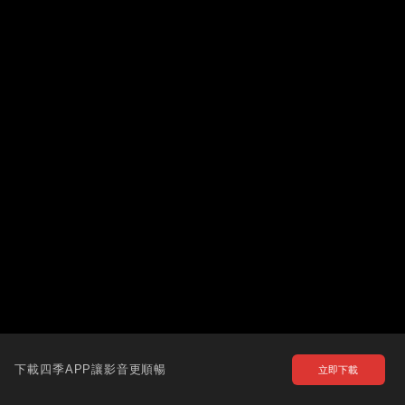
下載四季APP讓影音更順暢
立即下載