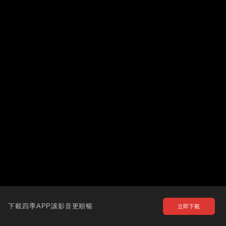
下載四季APP讓影音更順暢
立即下載