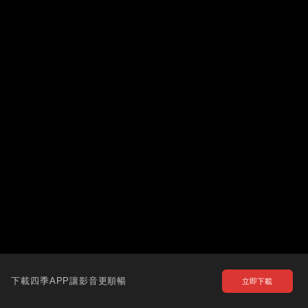
下載四季APP讓影音更順暢
立即下載