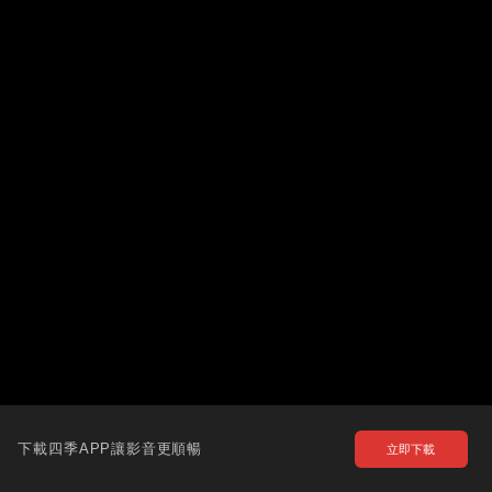
下載四季APP讓影音更順暢
立即下載