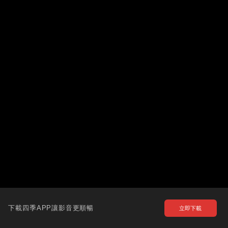
下載四季APP讓影音更順暢
立即下載