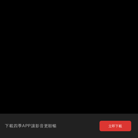
下載四季APP讓影音更順暢
立即下載