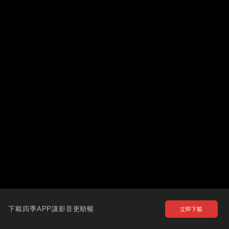
下載四季APP讓影音更順暢
立即下載