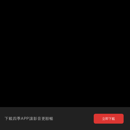
下載四季APP讓影音更順暢
立即下載