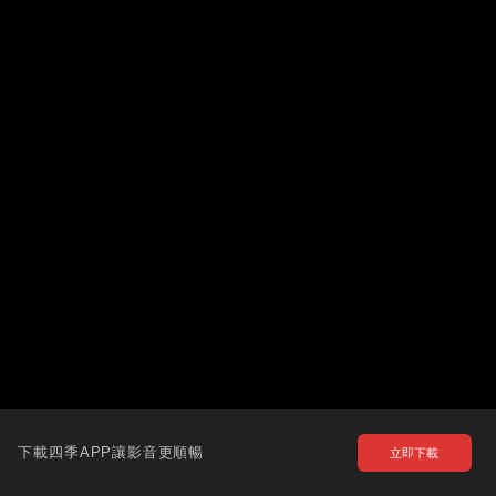
下載四季APP讓影音更順暢
立即下載