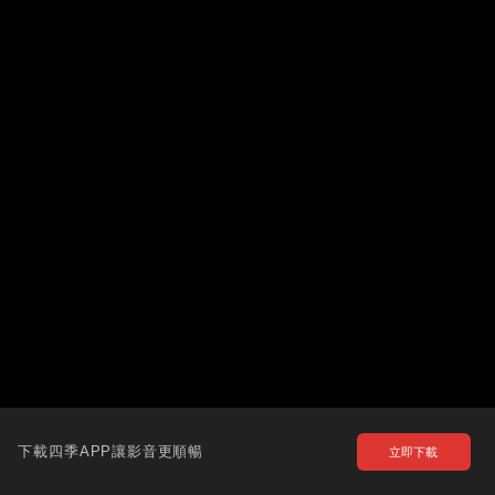
下載四季APP讓影音更順暢
立即下載