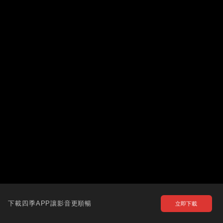
下載四季APP讓影音更順暢
立即下載