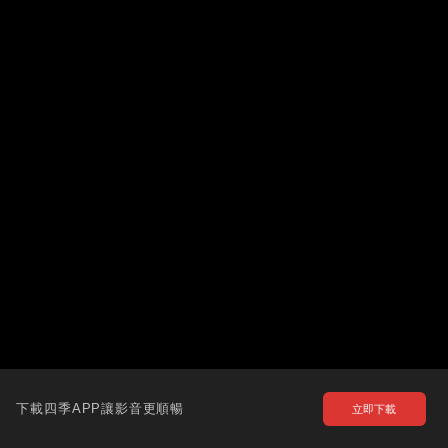
下載四季APP讓影音更順暢
立即下載