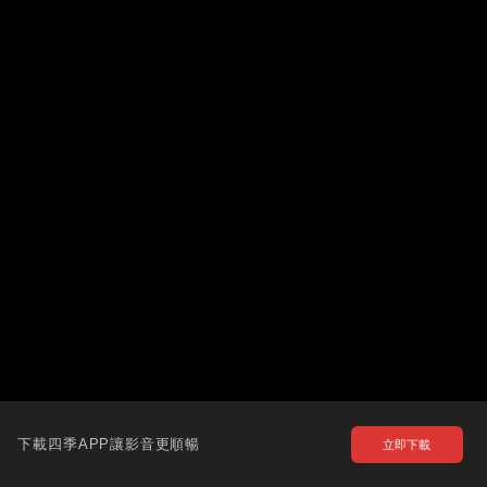
下載四季APP讓影音更順暢
立即下載