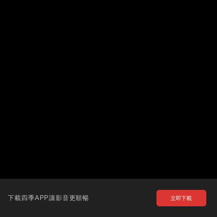
下載四季APP讓影音更順暢
立即下載