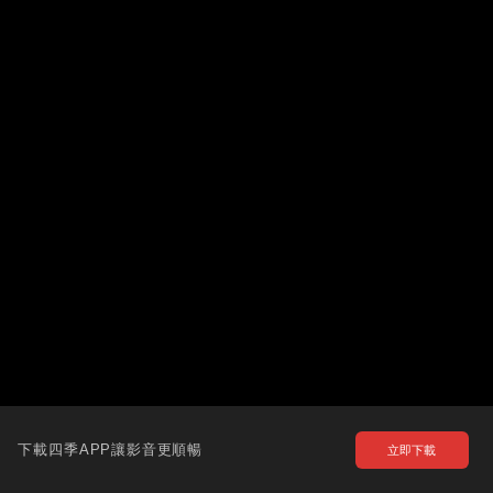
下載四季APP讓影音更順暢
立即下載