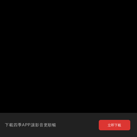
下載四季APP讓影音更順暢
立即下載