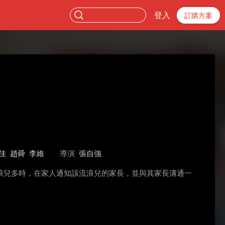
登入
訂購方案
佳
趙舜
李維
導演
張自強
浪兒多時，在家人通知該流浪兒的家長，並與其家長溝通一