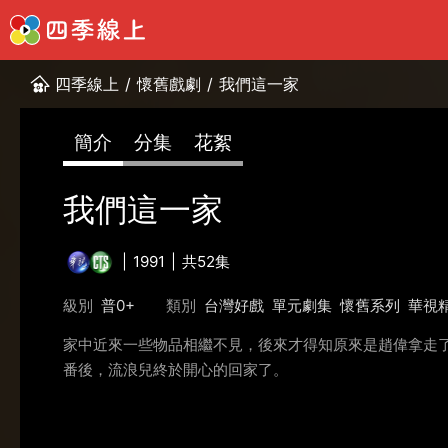
四季線上
/
懷舊戲劇
/
我們這一家
簡介
分集
花絮
我們這一家
1991
共52集
級別
普0+
類別
台灣好戲
單元劇集
懷舊系列
華視
家中近來一些物品相繼不見，後來才得知原來是趙偉拿走
番後，流浪兒終於開心的回家了。