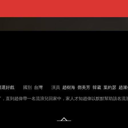
精選好戲
國別
台灣
演員
趙樹海
鄧美芳
韓葳
葉約瑟
趙濰
了，直到趙偉帶一名流浪兒回家中，家人才知趙偉以默默幫助該名流