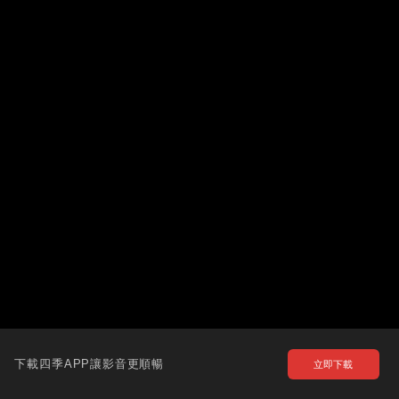
下載四季APP讓影音更順暢
立即下載