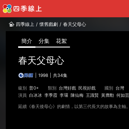
四季線上
/
懷舊戲劇
/
春天父母心
簡介
分集
花絮
春天父母心
1998
共34集
級別
普0+
類別
台灣好戲
民視好戲
國別
台灣
演員
白冰冰
李季霞
李㼈
陳仙梅
王識賢
黃膺勳
何如
延續《春天後母心》的劇情，以第三代長大的故事為主軸