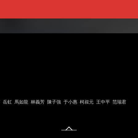
芸
岳虹
馬如龍
林義芳
陳子強
于小惠
柯叔元
王中平
范瑞君
。