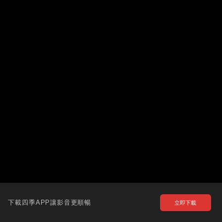
下載四季APP讓影音更順暢
立即下載