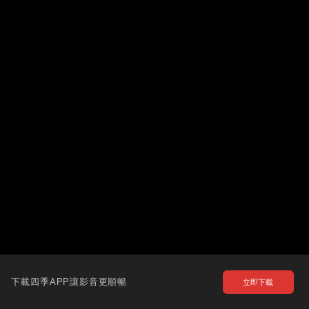
下載四季APP讓影音更順暢
立即下載