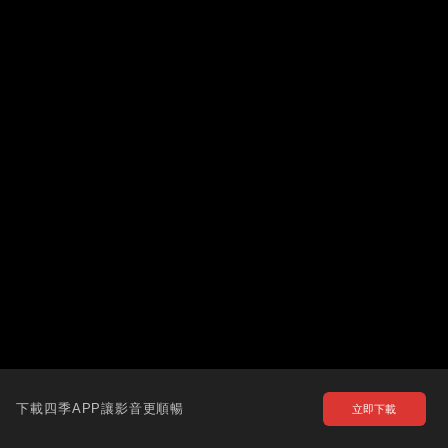
下載四季APP讓影音更順暢
立即下載