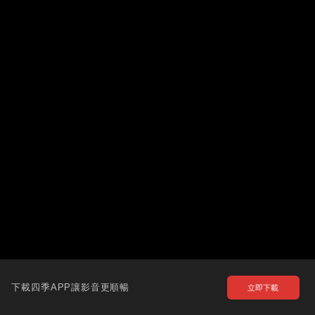
下載四季APP讓影音更順暢
立即下載