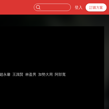
登入
訂購方案
趙永馨
王識賢
林盈男
加勢大周
阿部寬