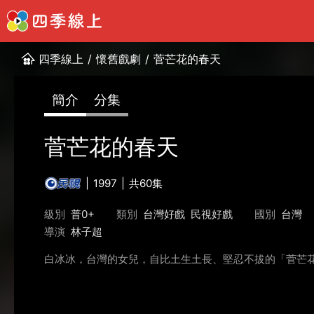
四季線上
/
懷舊戲劇
/
菅芒花的春天
簡介
分集
菅芒花的春天
1997
共60集
級別
普0+
類別
台灣好戲
民視好戲
國別
台灣
導演
林子超
白冰冰，台灣的女兒，自比土生土長、堅忍不拔的「菅芒