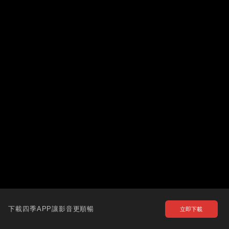
下載四季APP讓影音更順暢
立即下載