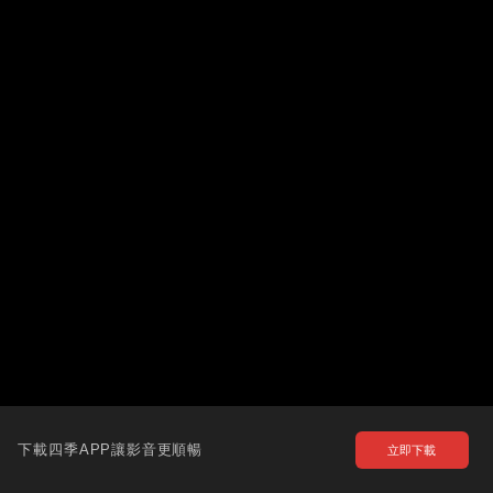
下載四季APP讓影音更順暢
立即下載