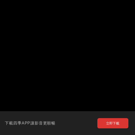
下載四季APP讓影音更順暢
立即下載