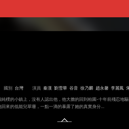
國別
台灣
演員
秦漢
劉雪華
谷音
徐乃麟
趙永馨
李麗鳳
個純樸的小鎮上，沒有人認出他，他大膽的回到柏園-十年前殘忍地
她回來的低能兒翠珊，一點一滴的暴露了她的真實身分…