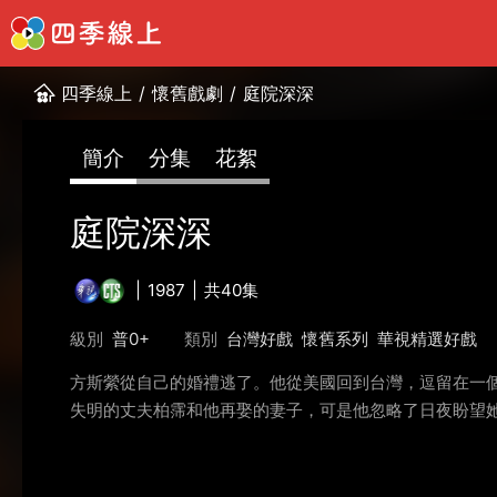
四季線上
/
懷舊戲劇
/
庭院深深
簡介
分集
花絮
庭院深深
1987
共40集
級別
普0+
類別
台灣好戲
懷舊系列
華視精選好戲
方斯縈從自己的婚禮逃了。他從美國回到台灣，逗留在一
失明的丈夫柏霈和他再娶的妻子，可是他忽略了日夜盼望