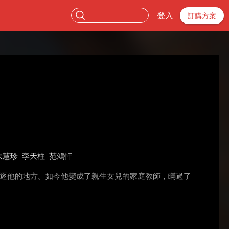
登入
訂購方案
朱慧珍
李天柱
范鴻軒
驅逐他的地方。如今他變成了親生女兒的家庭教師，瞞過了