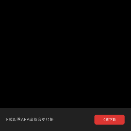
下載四季APP讓影音更順暢
立即下載