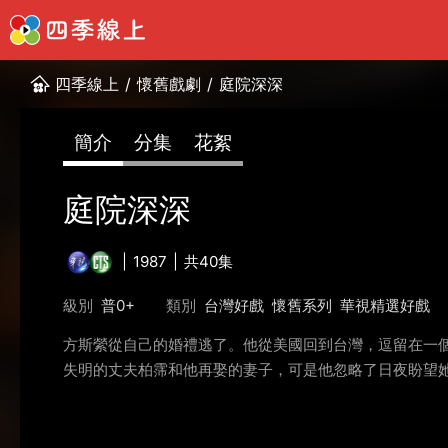
四季線上
/
懷舊戲劇
/
庭院深深
簡介
分集
花絮
庭院深深
1987
共40集
級別
普0+
類別
台灣好戲
懷舊系列
華視精選好戲
方斯縈從自己的婚禮逃了。他從美國回到台灣，逗留在一
失明的丈夫柏霈和他再娶的妻子，可是他忽略了日夜盼望