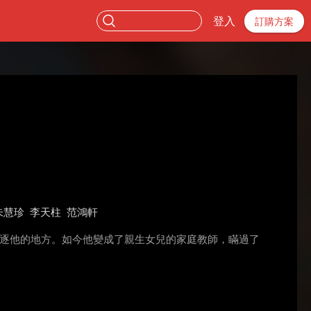
登入
訂購方案
朱慧珍
李天柱
范鴻軒
驅逐他的地方。如今他變成了親生女兒的家庭教師，瞞過了