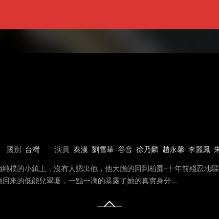
國別
台灣
演員
秦漢
劉雪華
谷音
徐乃麟
趙永馨
李麗鳳
個純樸的小鎮上，沒有人認出他，他大膽的回到柏園-十年前殘忍地
她回來的低能兒翠珊，一點一滴的暴露了她的真實身分…