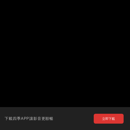
下載四季APP讓影音更順暢
立即下載