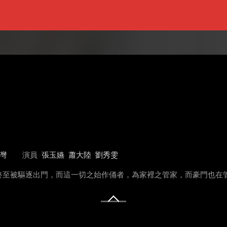
灣
演員
張玉嬿
蕭大陸
劉秀雯
至被驅逐出門，而這一切之始作俑者，為家裡之管家，而豪門也在管家