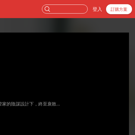
登入
訂購方案
的陰謀設計下，終至衰敗...