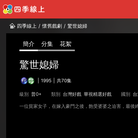
四季線上
/
懷舊戲劇
/
驚世媳婦
簡介
分集
花絮
驚世媳婦
1995
共70集
級別
普0+
類別
台灣好戲
華視精選好戲
國別
台
一位貧家女子，在嫁入豪門之後，飽受婆婆之迫害，最後終