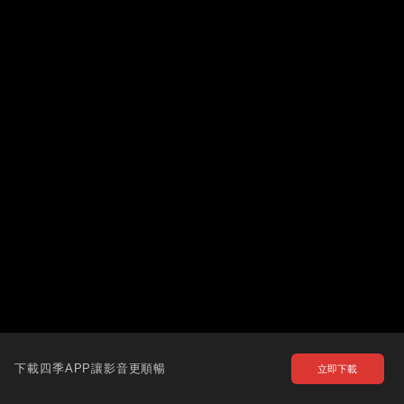
下載四季APP讓影音更順暢
立即下載