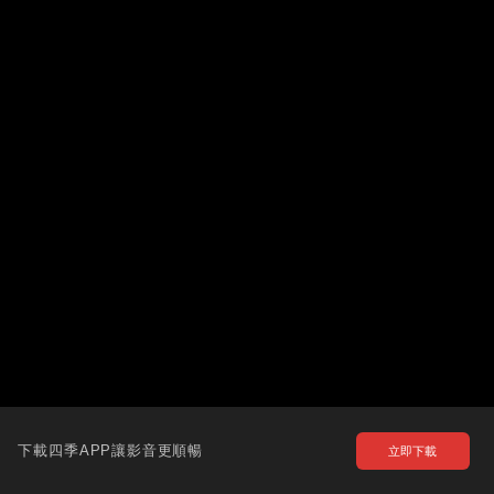
下載四季APP讓影音更順暢
立即下載