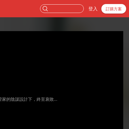
登入
訂購方案
的陰謀設計下，終至衰敗...