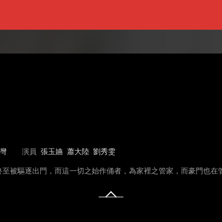
灣
演員
張玉嬿
蕭大陸
劉秀雯
至被驅逐出門，而這一切之始作俑者，為家裡之管家，而豪門也在管家