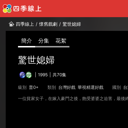
四季線上
/
懷舊戲劇
/
驚世媳婦
簡介
分集
花絮
驚世媳婦
1995
共70集
級別
普0+
類別
台灣好戲
華視精選好戲
國別
台
一位貧家女子，在嫁入豪門之後，飽受婆婆之迫害，最後終