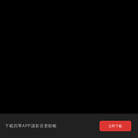
下載四季APP讓影音更順暢
立即下載