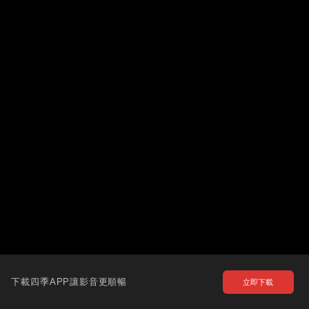
下載四季APP讓影音更順暢
立即下載