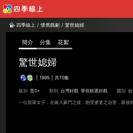
四季線上
/
懷舊戲劇
/
驚世媳婦
簡介
分集
花絮
驚世媳婦
1995
共70集
級別
普0+
類別
台灣好戲
華視精選好戲
國別
台
一位貧家女子，在嫁入豪門之後，飽受婆婆之迫害，最後終