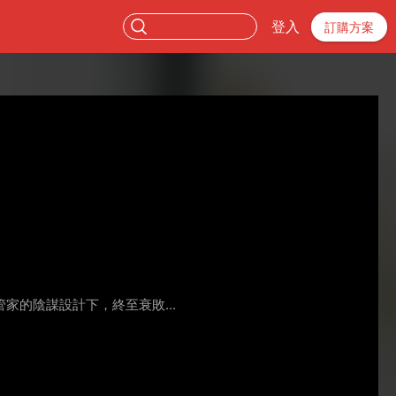
登入
訂購方案
的陰謀設計下，終至衰敗...