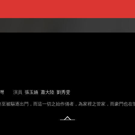
灣
演員
張玉嬿
蕭大陸
劉秀雯
至被驅逐出門，而這一切之始作俑者，為家裡之管家，而豪門也在管家