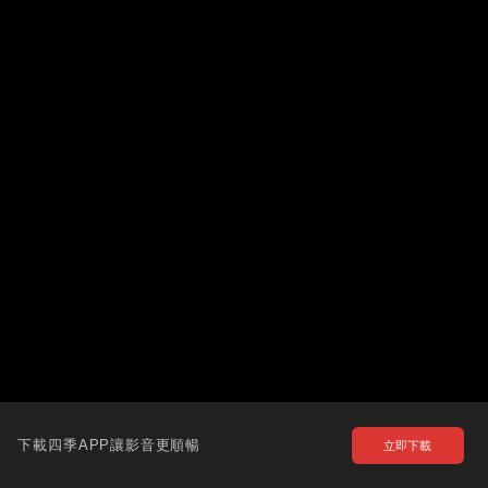
下載四季APP讓影音更順暢
立即下載