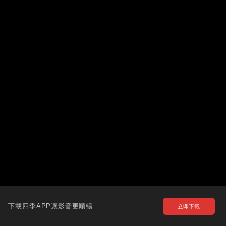
下載四季APP讓影音更順暢
立即下載