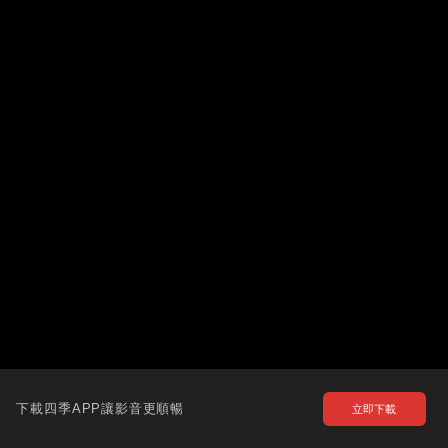
下載四季APP讓影音更順暢
立即下載